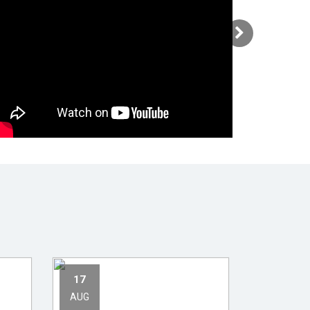
17
AUG