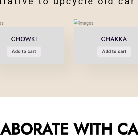
tiative to upcycle old car
CHOWKI
CHAKKA
Add to cart
Add to cart
 ART OF RESTORA
ABORATE WITH CA
reserving the automobile 