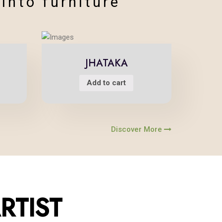
 into furniture
JHATAKA
Add to cart
Discover More
TION
RTIST
history of india