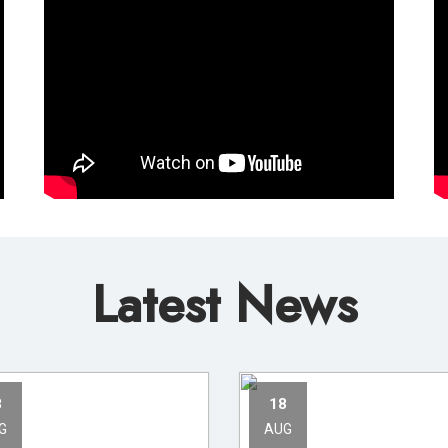
Latest News
8
18
G
AUG