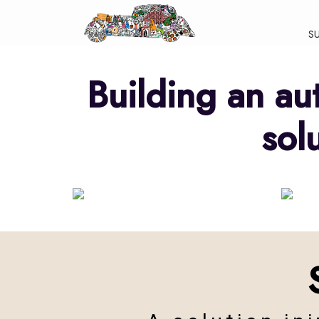
S
Building an au
sol
ART
C