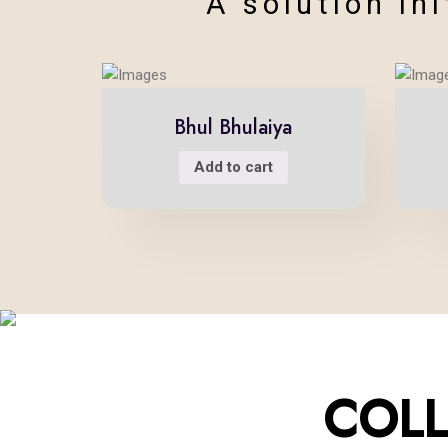
A solution ini
Bhul Bhulaiya
Add to cart
THE
COLL
Restoring and p