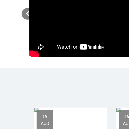
19
1
AUG
AU