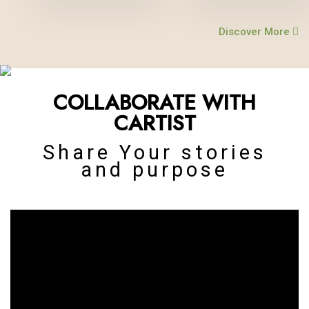
Discover More
THE ART OF RESTORATION
Restoring and preserving the
COLLABORATE WITH
automobile history of india
CARTIST
Share Your stories
and purpose