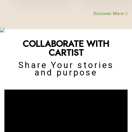
Discover More
THE ART OF RESTORATION
Restoring and preserving the
COLLABORATE WITH
automobile history of india
CARTIST
Share Your stories
and purpose