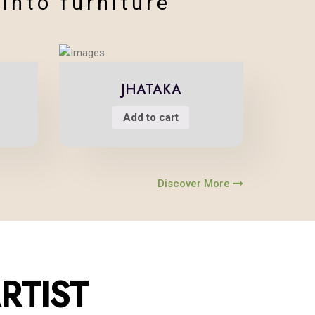
 into furniture
JHATAKA
Add to cart
Discover More
TION
RTIST
history of india