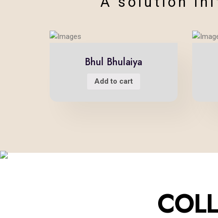
A solution ini
Bhul Bhulaiya
Add to cart
THE
COLL
Restoring and p