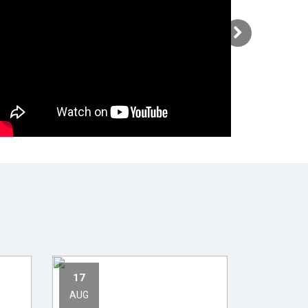
17
AUG