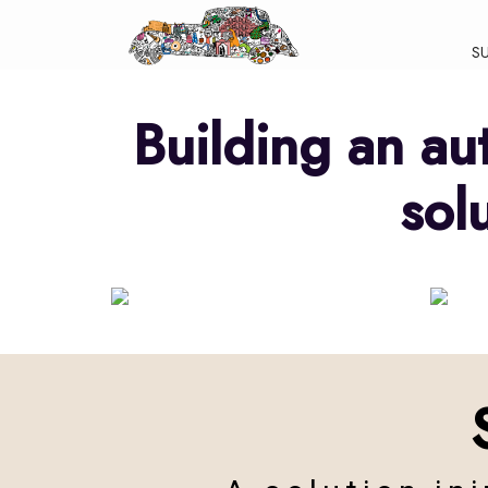
S
Building an au
sol
ART
C