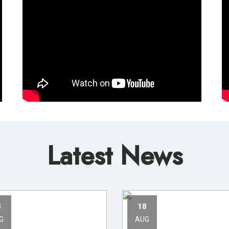
Latest News
8
18
G
AUG