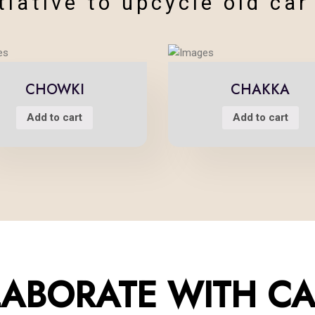
tiative to upcycle old car
CHOWKI
CHAKKA
Add to cart
Add to cart
 ART OF RESTORA
ABORATE WITH CA
reserving the automobile 