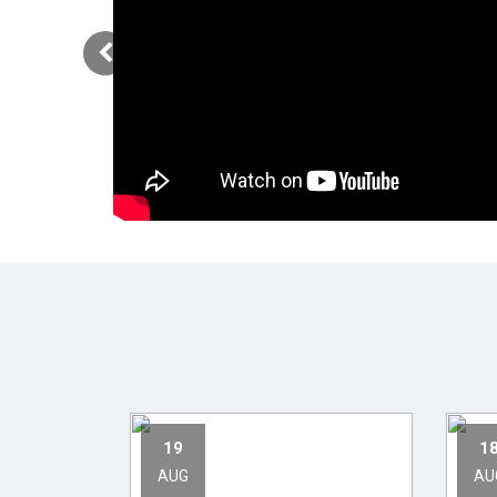
19
1
AUG
AU