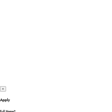
Twitter
×
Apply
Full Name*