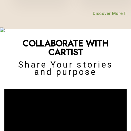
Discover More
THE ART OF RESTORATION
Restoring and preserving the
COLLABORATE WITH
automobile history of india
CARTIST
Share Your stories
and purpose