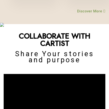
Discover More
THE ART OF RESTORATION
Restoring and preserving the
COLLABORATE WITH
automobile history of india
CARTIST
Share Your stories
and purpose